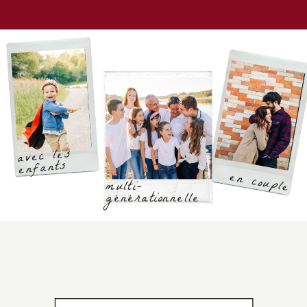
avec les
enfants
en couple
multi-
générationnelle