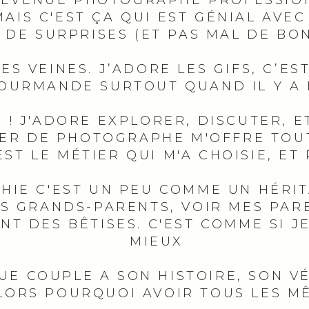
S DEVENUE PHOTOGRAPHE PROFESSION
IS C'EST ÇA QUI EST GÉNIAL AVEC 
 DE SURPRISES (ET PAS MAL DE BON
S VEINES. J’ADORE LES GIFS, C’ES
GOURMANDE SURTOUT QUAND IL Y A
 ! J'ADORE EXPLORER, DISCUTER, E
IER DE PHOTOGRAPHE M'OFFRE TOUT
ST LE MÉTIER QUI M'A CHOISIE, ET 
HIE C'EST UN PEU COMME UN HÉRIT
ES GRANDS-PARENTS, VOIR MES PAR
NT DES BÊTISES. C'EST COMME SI J
MIEUX
UE COUPLE A SON HISTOIRE, SON V
LORS POURQUOI AVOIR TOUS LES M