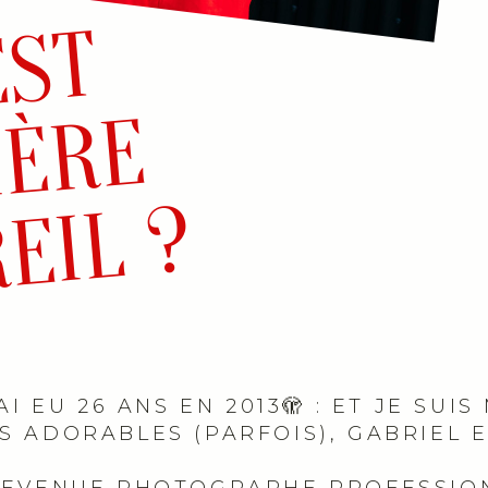
Q
U
I
E
S
T
D
E
R
R
I
È
R
'
A
P
P
A
R
E
I
L
E
?
'AI EU 26 ANS EN 2013🫣 : ET JE SU
 ADORABLES (PARFOIS), GABRIEL E